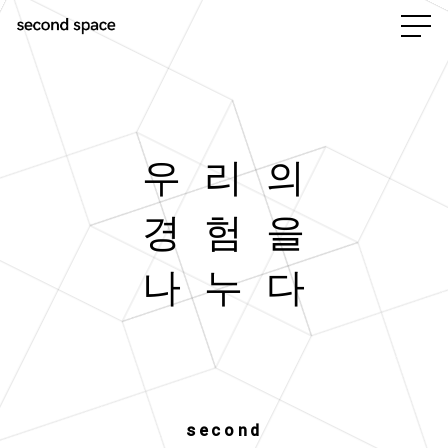
우 리 의
경 험 을
나 누 다
second