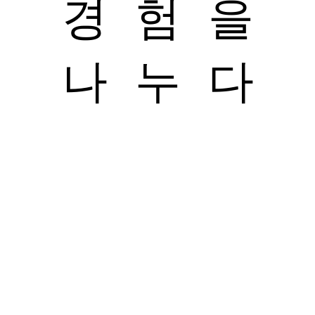
경 험 을
나 누 다