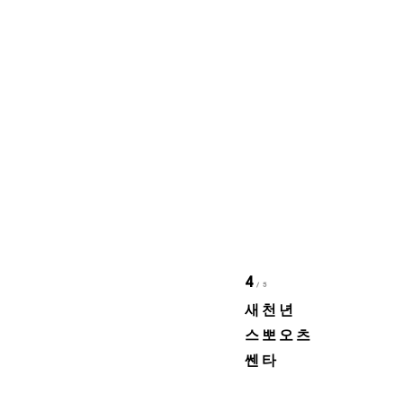
4
/5
새천년
스뽀오츠
쎈타