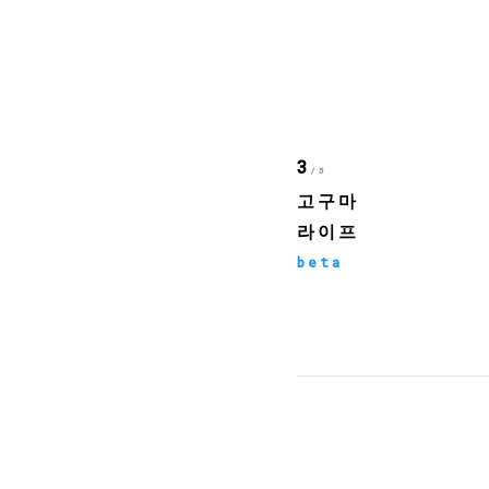
3
/5
고구마
라이프
beta